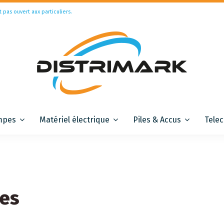
t pas ouvert aux particuliers.
mpes
Matériel électrique
Piles & Accus
Tele
hes