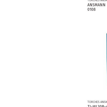
TORCHES ANS
ANSMANN L
0108
TORCHES ANS
TL-WL30B-