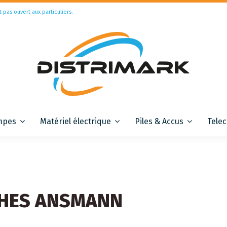
t pas ouvert aux particuliers.
mpes
Matériel électrique
Piles & Accus
Tele
HES ANSMANN