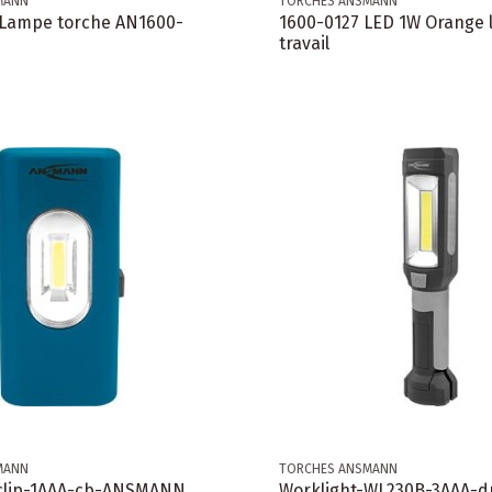
MANN
TORCHES ANSMANN
ampe torche AN1600-
1600-0127 LED 1W Orange
travail
MANN
TORCHES ANSMANN
clip-1AAA-cb-ANSMANN
Worklight-WL230B-3AAA-d