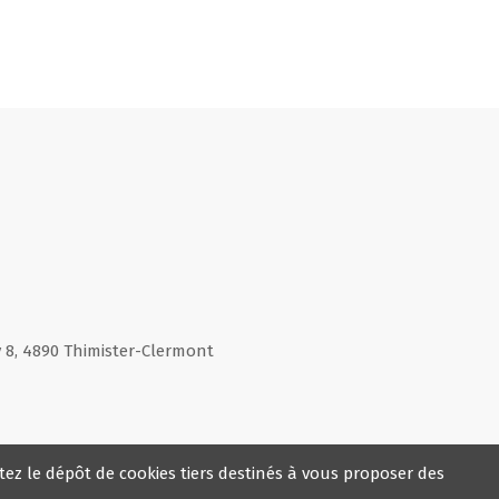
 8, 4890 Thimister-Clermont
de 9h à 16h
tez le dépôt de cookies tiers destinés à vous proposer des