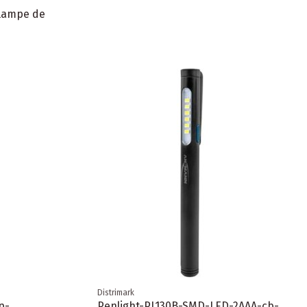
 lampe de
Distrimark
p-
Penlight-PL130B-SMD-LED-2AAA-cb-