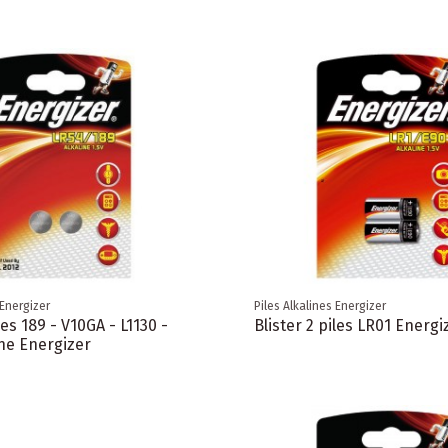
 Energizer
Piles Alkalines Energizer
les 189 - V10GA - L1130 -
Blister 2 piles LR01 Energi
ine Energizer