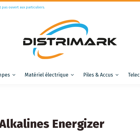
t pas ouvert aux particuliers.
mpes
Matériel électrique
Piles & Accus
Tele
 Alkalines Energizer