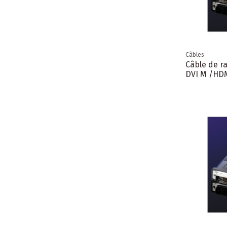
Câbles
Câble de r
DVI M /HD