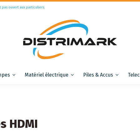
t pas ouvert aux particuliers.
mpes
Matériel électrique
Piles & Accus
Tele
es HDMI