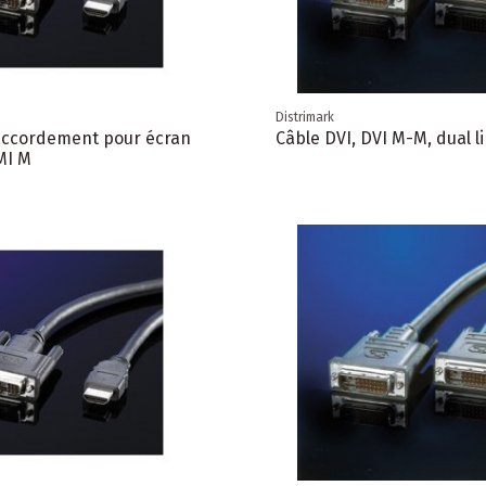
Distrimark
accordement pour écran
Câble DVI, DVI M-M, dual l
MI M