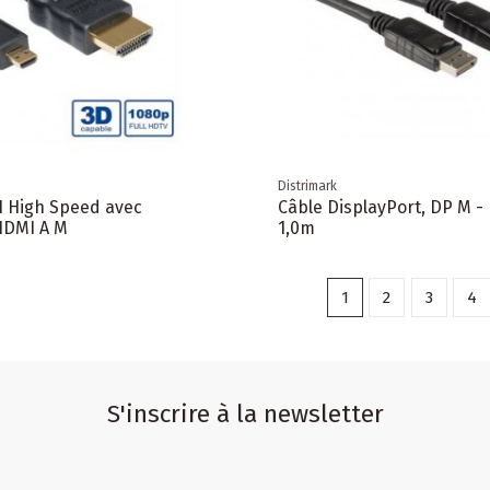
Distrimark
 High Speed avec
Câble DisplayPort, DP M -
HDMI A M
1,0m
1
2
3
4
S'inscrire à la newsletter