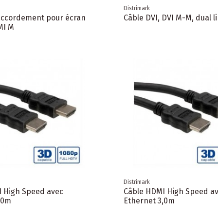
Distrimark
accordement pour écran
Câble DVI, DVI M-M, dual l
MI M
Distrimark
 High Speed avec
Câble HDMI High Speed a
,0m
Ethernet 3,0m