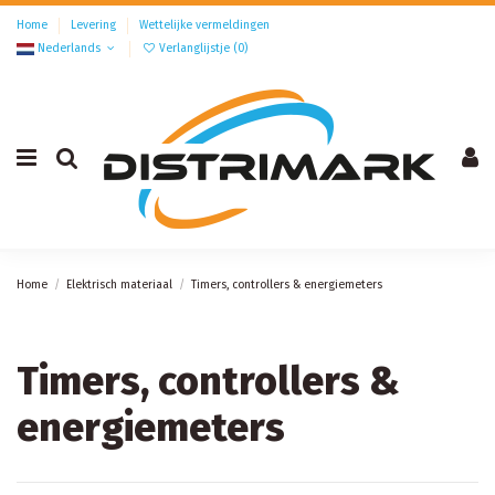
Home
Levering
Wettelijke vermeldingen
Nederlands
Verlanglijstje (
0
)
Home
Elektrisch materiaal
Timers, controllers & energiemeters
Timers, controllers &
energiemeters